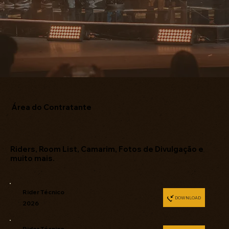
Área do Contratante
Riders, Room List, Camarim, Fotos de Divulgação e
muito mais.
Rider Técnico
2026
Rider Técnico