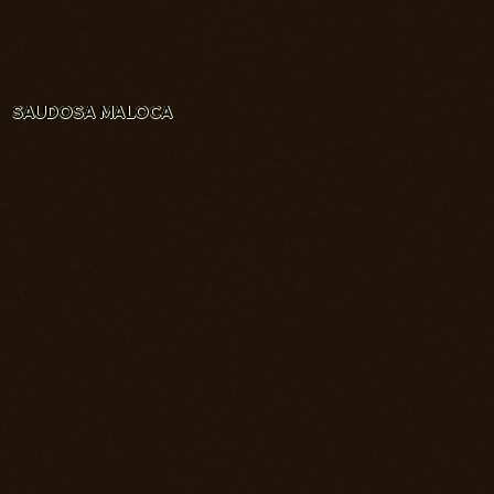
SAUDOSA MALOCA